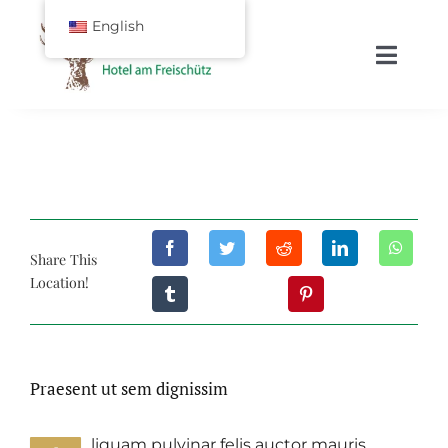
Skip
English
to
content
Toggl
Navig
HOME
ROOMS
Share This
ONLINEBOOKING
Location!
SIGHTSEEING
Praesent ut sem dignissim
CONTACT
liquam pulvinar felis auctor mauris