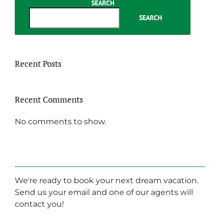
SEARCH
Suspendisse lectus
SEARCH
facilis
April 5th, 2015
|
0
Comments
Recent Posts
Recent Comments
No comments to show.
Maecenas nisl urna
February 20th, 2015
|
0 Comments
We're ready to book your next dream vacation.
Send us your email and one of our agents will
contact you!