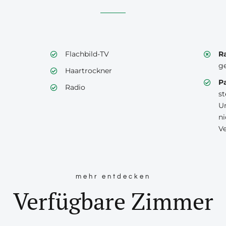
Flachbild-TV
Ra
ge
Haartrockner
Pa
Radio
st
Un
ni
V
mehr entdecken
Verfügbare Zimmer